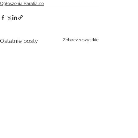
Ogłoszenia Parafialne
Zobacz wszystkie
Ostatnie posty
Ogłoszenia Parafialne 2
Ogłoszenia Parafi