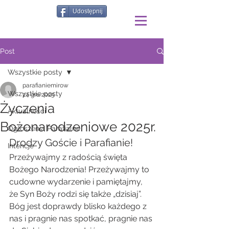
Udostępnij
Post
Wszystkie posty
parafianiemirow
Wszystkie posty
24 gru 2025
Życzenia
Aktualności
Bożonarodzeniowe 2025r.
Ogłoszenia Parafialne
Drodzy Goście i Parafianie!
Intencje
Przeżywajmy z radością święta 
Bożego Narodzenia! Przeżywajmy to 
cudowne wydarzenie i pamiętajmy, 
że Syn Boży rodzi się także „dzisiaj”. 
Bóg jest doprawdy blisko każdego z 
nas i pragnie nas spotkać, pragnie nas 