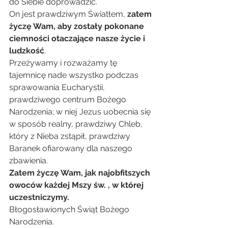
do Siebie doprowadzić.
On jest prawdziwym Światłem,
 zatem 
życzę Wam, aby zostały pokonane 
ciemności otaczające nasze życie i 
ludzkość
.
Przeżywamy i rozważamy tę 
tajemnicę nade wszystko podczas 
sprawowania Eucharystii, 
prawdziwego centrum Bożego 
Narodzenia; w niej Jezus uobecnia się 
w sposób realny, prawdziwy Chleb, 
który z Nieba zstąpił, prawdziwy 
Baranek ofiarowany dla naszego 
zbawienia.
Zatem życzę Wam, jak najobfitszych 
owoców każdej Mszy św. , w której 
uczestniczymy.
Błogosławionych Świąt Bożego 
Narodzenia.