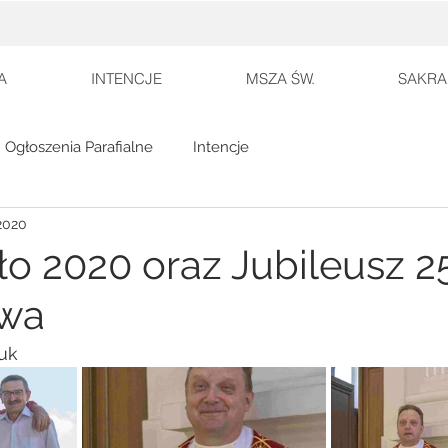
A
INTENCJE
MSZA ŚW.
SAKRA
Ogłoszenia Parafialne
Intencje
2020
ło 2020 oraz Jubileusz 2
twa
uk