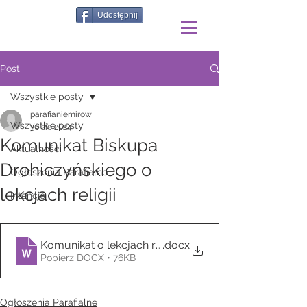
Udostępnij
Post
Wszystkie posty
parafianiemirow
Wszystkie posty
30 sie 2024
Komunikat Biskupa
Aktualności
Drohiczyńskiego o
Ogłoszenia Parafialne
lekcjach religii
Intencje
Komunikat o lekcjach religii
.docx
Pobierz DOCX • 76KB
Ogłoszenia Parafialne