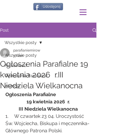
Udostępnij
Post
Wszystkie posty
parafianiemirow
Wszystkie posty
17 kwi
Ogłoszenia Parafialne 19
Aktualności
kwietnia 2026 r.III
Ogłoszenia Parafialne
Niedziela Wielkanocna
Intencje
Ogłoszenia Parafialne
19 kwietnia 2026  r.
III Niedziela Wielkanocna
1.     W czwartek 23 04. Uroczystość 
Św. Wojciecha, Biskupa i męczennika- 
Głównego Patrona Polski.