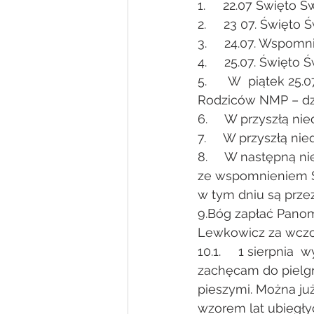
1.     22.07 Święto 
2.     23 07. Święto
3.     24.07. Wspomn
4.     25.07. Święto
5.      W  piątek 2
Rodziców NMP – dzi
6.     W przyszłą n
7.     W przyszłą n
8.     W następną 
ze wspomnieniem Św
w tym dniu są prze
9.Bóg zapłać Pano
Lewkowicz za wczor
10.1.     1 sierpni
zachęcam do pielg
pieszymi. Można ju
wzorem lat ubiegły