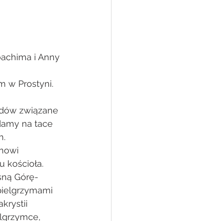
Joachima i Anny 
m w Prostyni.
azdów związane 
damy na tace 
h.
nowi 
 kościoła.
sną Górę- 
ielgrzymami 
rystii 
lgrzymce, 