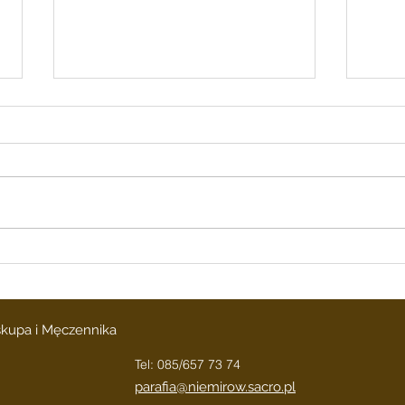
Ogłoszenia Parafialne 2
Ogłos
sierpnia 2026 r.18 Niedziela
lipc
Zwykła
Zwy
Ogłoszenia Parafialne 2 sierpnia
Ogłos
2026 r. 18 Niedziela Zwykła 1. W
2026 
piątek I piątek miesiąca
Trady
Nabożeństwo do NSPJ w Sutnie
ogłos
o godz. 17.00 i w kościele o
Polsc
godz. 18.00. 2. We wtorek 04,08
Wiern
Wspomn
podj
iskupa i Męczennika
Tel: 085/657 73 74
parafia@niemirow.sacro.pl