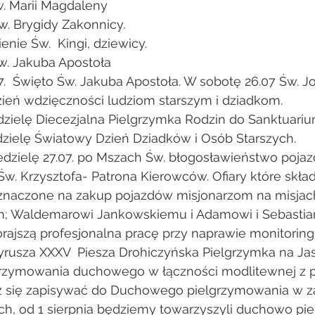
Św. Marii Magdaleny
 Św. Brygidy Zakonnicy.
ienie Św.  Kingi, dziewicy.
 Św. Jakuba Apostoła
5.07.  Święto Św. Jakuba Apostoła. W sobotę 26.07 Św. 
eń wdzięczności ludziom starszym i dziadkom.
iedzielę Diecezjalna Pielgrzymka Rodzin do Sanktuariu
iedzielę Światowy Dzień Dziadków i Osób Starszych.
niedzielę 27.07. po Mszach Św. błogosławieństwo poj
. Krzysztofa- Patrona Kierowców. Ofiary które skła
znaczone na zakup pojazdów misjonarzom na misjac
m; Waldemarowi Jankowskiemu i Adamowi i Sebastia
ajszą profesjonalna pracę przy naprawie monitoringu
a  wyrusza XXXV  Piesza Drohiczyńska Pielgrzymka na Ja
rzymowania duchowego w łączności modlitewnej z p
ż się zapisywać do Duchowego pielgrzymowania w zak
ch, od 1 sierpnia będziemy towarzyszyli duchowo pie