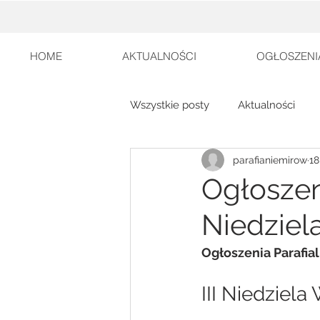
HOME
AKTUALNOŚCI
OGŁOSZENI
Wszystkie posty
Aktualności
parafianiemirow
18
Ogłoszeni
Niedziel
Ogłoszenia Parafia
III Niedziela