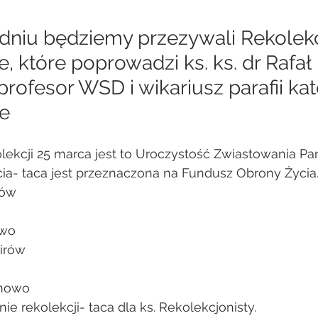
dniu będziemy przezywali Rekolekc
 które poprowadzi ks. ks. dr Rafał 
rofesor WSD i wikariusz parafii kat
ie
lekcji 25 marca jest to Uroczystość Zwiastowania Pa
cia- taca jest przeznaczona na Fundusz Obrony Życia
rów 
mowo
irów 
o
0 Adamowo
ie rekolekcji- taca dla ks. Rekolekcjonisty.