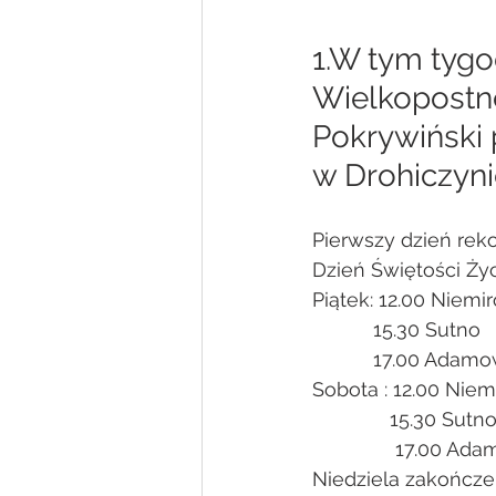
1.W tym tygo
Wielkopostne,
Pokrywiński p
w Drohiczyn
Pierwszy dzień reko
Dzień Świętości Ży
Piątek: 12.00 Niemi
           15.30 Sutno
           17.00 Ada
Sobota : 12.00 Niem
              15.30 Sutn
               17.0
Niedziela zakończen