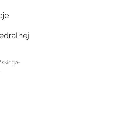
je 
edralnej 
ńskiego- 
.