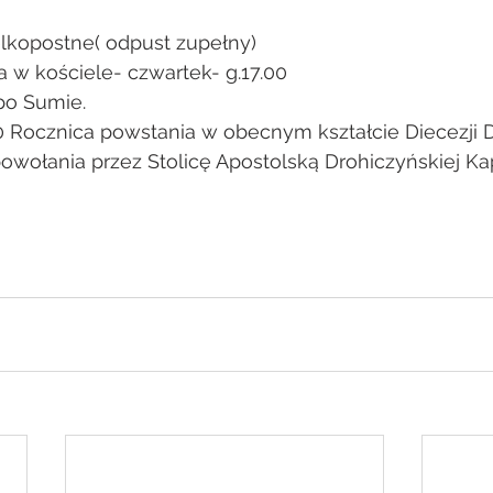
lkopostne( odpust zupełny)
a w kościele- czwartek- g.17.00
 po Sumie.
0 Rocznica powstania w obecnym kształcie Diecezji D
powołania przez Stolicę Apostolską Drohiczyńskiej Kap