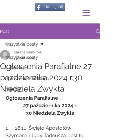
Udostępnij
Post
Wszystkie posty
parafianiemirow
Wszystkie posty
25 paź 2024
Ogłoszenia Parafialne 27
Aktualności
października 2024 r.30
Ogłoszenia Parafialne
Niedziela Zwykła
Intencje
Ogłoszenia Parafialne
27 października 2024 r.
30 Niedziela Zwykła
1.     28.10. Święto Apostołów 
Szymona i Judy Tadeusza. Jest to 