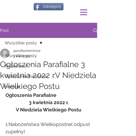
Udostępnij
Post
Wszystkie posty
parafianiemirow
Wszystkie posty
1 kwi 2022
Ogłoszenia Parafialne 3
Aktualności
kwietnia 2022 r.V Niedziela
Ogłoszenia Parafialne
Wielkiego Postu
Intencje
Ogłoszenia Parafialne
3 kwietnia 2022 r.
V Niedziela Wielkiego Postu
1.Nabożeństwa Wielkopostne( odpust 
zupełny)