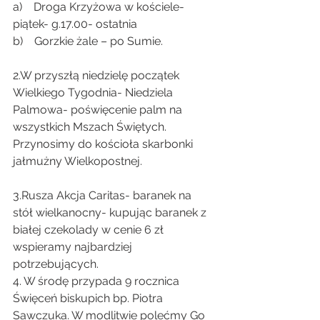
a)    Droga Krzyżowa w kościele- 
piątek- g.17.00- ostatnia
b)    Gorzkie żale – po Sumie.
2.W przyszłą niedzielę początek 
Wielkiego Tygodnia- Niedziela 
Palmowa- poświęcenie palm na 
wszystkich Mszach Świętych. 
Przynosimy do kościoła skarbonki 
jałmużny Wielkopostnej.
3.Rusza Akcja Caritas- baranek na 
stół wielkanocny- kupując baranek z 
białej czekolady w cenie 6 zł 
wspieramy najbardziej 
potrzebujących.
4. W środę przypada 9 rocznica 
Święceń biskupich bp. Piotra 
Sawczuka. W modlitwie polećmy Go 