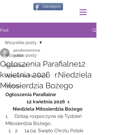
Udostępnij
Post
Wszystkie posty
parafianiemirow
Wszystkie posty
11 kwi
Ogłoszenia Parafialne12
Aktualności
kwietnia 2026 r.Niedziela
Ogłoszenia Parafialne
Miłosierdzia Bożego
Intencje
Ogłoszenia Parafialne
12 kwietnia 2026  r.
Niedziela Miłosierdzia Bożego 
1.     Dzisiaj rozpoczyna się Tydzień 
Miłosierdzia Bożego.
2.     14.04. Święto Chrztu Polski