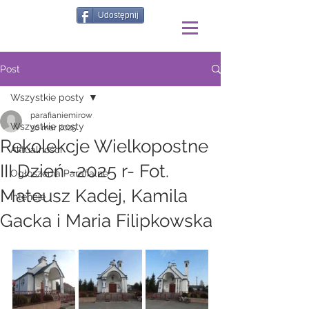
Udostępnij
Post
Wszystkie posty
parafianiemirow
Wszystkie posty
30 mar 2025
Rekolekcje Wielkopostne
Aktualności
III Dzień -2025 r- Fot.
Ogłoszenia Parafialne
Mateusz Kadej, Kamila
Intencje
Gacka i Maria Filipkowska