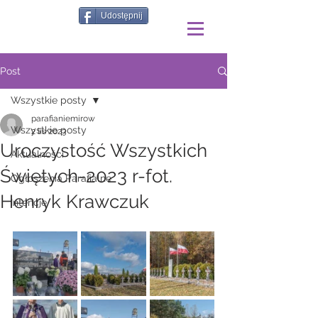
Udostępnij
Post
Wszystkie posty
parafianiemirow
Wszystkie posty
2 lis 2023
Uroczystość Wszystkich
Aktualności
Świętych-2023 r-fot.
Ogłoszenia Parafialne
Henryk Krawczuk
Intencje