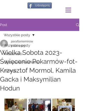
Udostępnij
Post
Wszystkie posty
parafianiemirow
Wszystkie posty
8 kwi 2023
Wielka Sobota 2023-
Aktualności
Święcenie Pokarmów-fot-
Ogłoszenia Parafialne
Krzysztof Mormol, Kamila
Intencje
Gacka i Maksymilian
Hodun