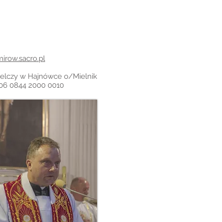
irow.sacro.pl
ielczy w Hajnówce o/Mielnik
06 0844 2000 0010