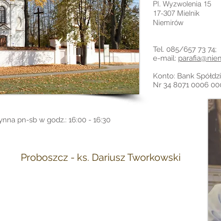
Pl. Wyzwolenia 15
17-307 Mielnik
Niemirów
Tel. 085/657 73 74;
e-mail:
parafia@niem
Konto: Bank Spółdz
Nr 34 8071 0006 00
ynna pn-sb w godz.: 16:00 - 16:30
Proboszcz - ks. Dariusz Tworkowski