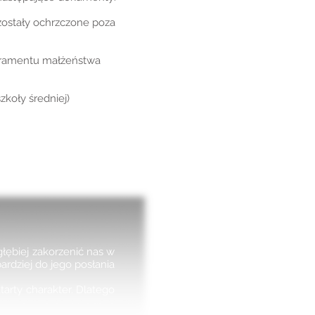
 zostały ochrzczone poza
sakramentu małżeństwa
zkoły średniej)
łębiej zakorzenić nas w
rdziej do jego posłania
arty charakter. Dlatego