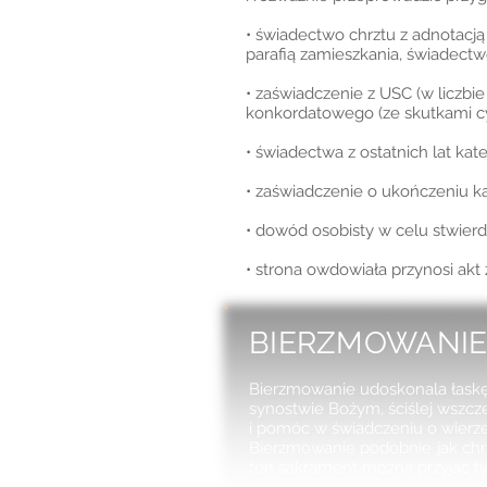
• świadectwo chrztu z adnotacją
parafią zamieszkania, świadectw
• zaświadczenie z USC (w liczbi
konkordatowego (ze skutkami c
• świadectwa z ostatnich lat kat
• zaświadczenie o ukończeniu ka
• dowód osobisty w celu stwierd
• strona owdowiała przynosi ak
BIERZMOWANI
Bierzmowanie udoskonala łaskę 
synostwie Bożym, ściślej wszcz
i pomóc w świadczeniu o wierze
Bierzmowanie podobnie jak chrz
ten sakrament można przyjąć ty