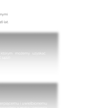
tnymi
6 lat.
 w którym możemy uzyskać
 1422)
ierpiącemu i uwielbionemu
browolnie z męką i śmiercią