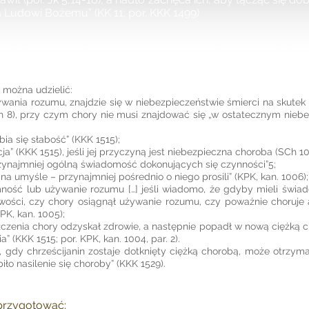
a Ludowi Bożemu” (KK 11; por. KKK 1499)
można udzielić:
ywania rozumu, znajdzie się w niebezpieczeństwie śmierci na skutek 
 SCh 8), przy czym chory nie musi znajdować się „w ostatecznym nieb
ia się słabość” (KKK 1515);
a” (KKK 1515), jeśli jej przyczyną jest niebezpieczna choroba (SCh 10
rzynajmniej ogólną świadomość dokonujących się czynności”
5
;
a umyśle – przynajmniej pośrednio o niego prosili” (KPK, kan. 1006);
omność lub używanie rozumu […] jeśli wiadomo, że gdyby mieli świad
wości, czy chory osiągnął używanie rozumu, czy poważnie choruje a
PK, kan. 1005);
zczenia chory odzyskał zdrowie, a następnie popadł w nową ciężką c
ia” (KKK 1515; por. KPK, kan. 1004, par. 2).
gdy chrześcijanin zostaje dotknięty ciężką chorobą, może otrzym
piło nasilenie się choroby” (KKK 1529).
 przygotować: