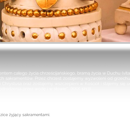
ntem całego życia chrześcijańskiego, bramą życia w Duchu (vitae 
ych sakramentów. Przez chrzest zostajemy wyzwoleni od grzechu
 Chrystusa oraz zostajemy wszczepieni w Kościół i stajemy się u
odrodzenia przez wodę i w słowie". (KKK 1213)
dzice żyjący sakramentami.