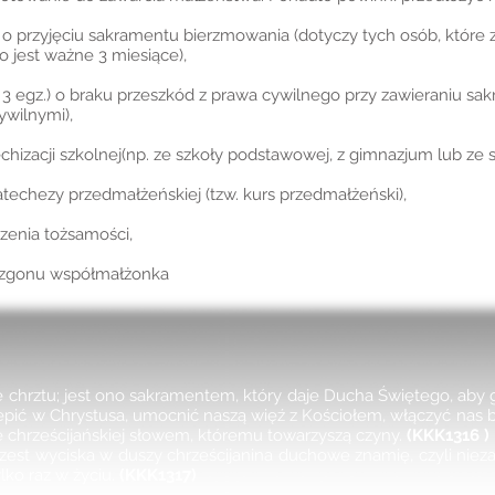
 o przyjęciu sakramentu bierzmowania (dotyczy tych osób, które
o jest ważne 3 miesiące),
e 3 egz.) o braku przeszkód z prawa cywilnego przy zawieraniu 
ywilnymi),
echizacji szkolnej(np. ze szkoły podstawowej, z gimnazjum lub ze s
techezy przedmałżeńskiej (tzw. kurs przedmałżeński),
zenia tożsamości,
t zgonu współmałżonka
E
chrztu; jest ono sakramentem, który daje Ducha Świętego, aby g
epić w Chrystusa, umocnić naszą więź z Kościołem, włączyć nas ba
 chrześcijańskiej słowem, któremu towarzyszą czyny.
(KKK1316 )
est wyciska w duszy chrześcijanina duchowe znamię, czyli niezat
lko raz w życiu.
(KKK1317)