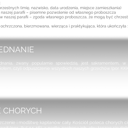
C
rzestnych (imię, nazwisko, data urodzenia, miejsce zamieszkania)
w naszej parafii – pisemne pozwolenie od własnego proboszcza
ą w naszej parafii – zgoda własnego proboszcza, że mogą być chrzes
hrzczona, bierzmowana, wierząca i praktykująca, która ukończyła 1
JEDNANIE
dnania, zwany popularnie spowiedzią, jest sakramentem,
iołem, czyli odpuszczenie wszystkich naszych grzechów (por. KKK
E CHORYCH
zczenie i modlitwę kapłanów cały Kościół poleca chorych c
wił (por. Jk 5,14-16), a nadto zachęca ich, aby łącząc się do