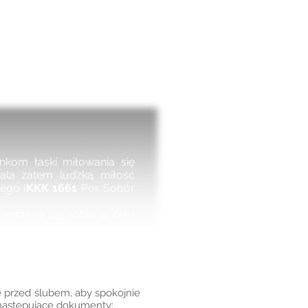
nkom łaski miłowania się
nala zatem ludzką miłość
ego (
KKK 1661
Por. Sobór
 oddania się sobie w celu
e przed ślubem, aby spokojnie
 następujące dokumenty: