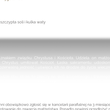
szczypta soli i kulka waty
znakiem związku Chrystusa i Kościoła. Udziela on małżo
ką Chrystus umiłował Kościół. Łaska sakramentu udosko
ozerwalną jedność i uświęca ich na drodze do życia wieczn
odzie obu stron, to znaczy na woli wzajemnego i trwałego
 i płodnej miłości. (
KKK 1662)
i obowiązkowo zgłosić się w kancelarii parafialnej na 3 miesiąc
gotowanie do zawarcia małżeństwa. Ponadto powinni przedłożyć