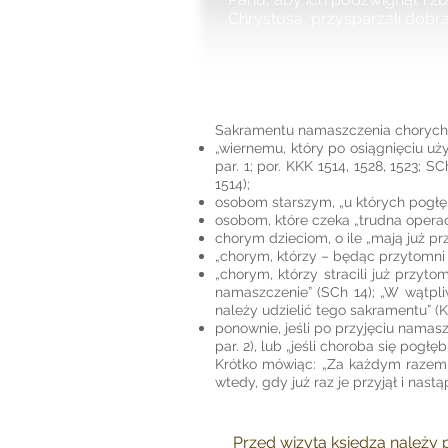
Chrystusa, przysparzali dobr
Sakramentu namaszczenia chorych 
„wiernemu, który po osiągnięciu uż
par. 1; por. KKK 1514, 1528, 1523;
1514);
osobom starszym, „u których pogłęb
osobom, które czeka „trudna operacj
chorym dzieciom, o ile „mają już p
„chorym, którzy – będąc przytomni n
„chorym, którzy stracili już przyt
namaszczenie” (SCh 14); „W wątpli
należy udzielić tego sakramentu” (K
ponownie, jeśli po przyjęciu namas
par. 2), lub „jeśli choroba się pogłęb
Krótko mówiąc: „Za każdym razem, 
wtedy, gdy już raz je przyjął i nastą
Przed wizytą księdza należy