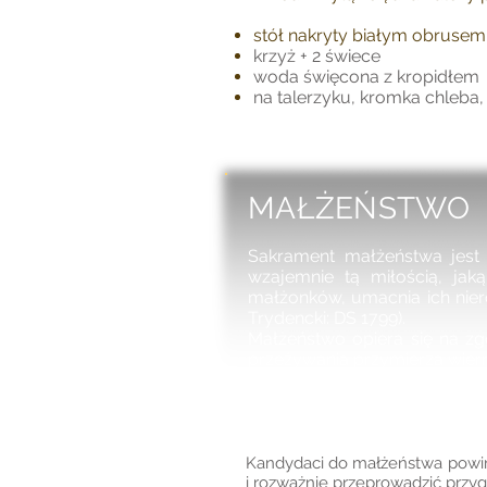
stół nakryty białym obrusem
krzyż + 2 świece
woda święcona z kropidłem
na talerzyku, kromka chleba, 
MAŁŻEŃSTWO
Sakrament małżeństwa jest 
wzajemnie tą miłością, ja
małżonków, umacnia ich nier
Trydencki: DS 1799).
Małżeństwo opiera się na zg
przeżywania przymierza wiernej
Kandydaci do małżeństwa powinn
i rozważnie przeprowadzić przy