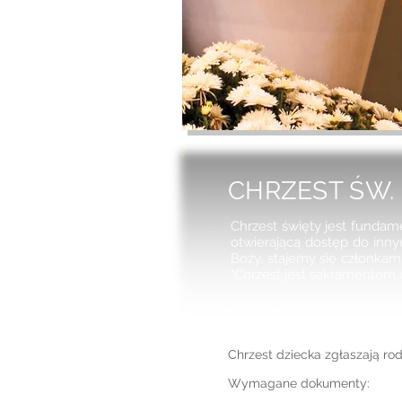
CHRZEST ŚW.
Chrzest święty jest fundame
otwierającą dostęp do inn
Boży, stajemy się członkami
"Chrzest jest sakramentem 
Chrzest dziecka zgłaszają ro
Wymagane dokumenty: