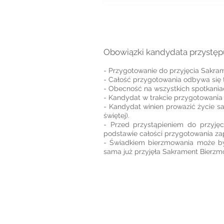
Obowiązki kandydata przystę
- Przygotowanie do przyjęcia Sakra
- Całość przygotowania odbywa się ty
- Obecność na wszystkich spotkaniac
- Kandydat w trakcie przygotowania 
- Kandydat winien prowazić życie s
świętej).
- Przed przystąpieniem do przyję
podstawie całości przygotowania za
- Świadkiem bierzmowania może być
sama już przyjęła Sakrament Bierzm