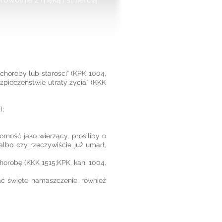
choroby lub starości” (KPK 1004,
ezpieczeństwie utraty życia” (KKK
);
omość jako wierzący, prosiliby o
lbo czy rzeczywiście już umarł,
horobę (KKK 1515;KPK, kan. 1004,
ać święte namaszczenie; również