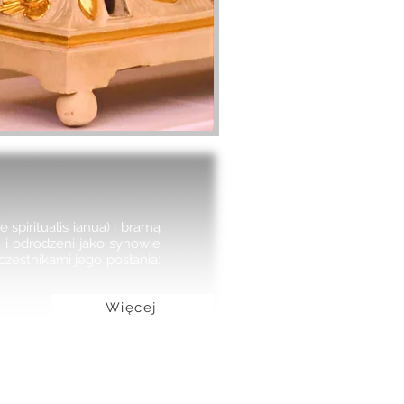
spiritualis ianua) i bramą
 i odrodzeni jako synowie
czestnikami jego posłania:
Więcej