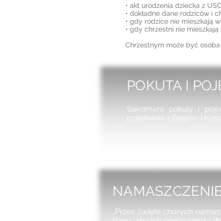
• akt urodzenia dziecka z US
• dokładne dane rodziców i ch
• gdy rodzice nie mieszkają 
• gdy chrzestni nie mieszkaj
Chrzestnym może być osoba oc
POKUTA I PO
Sakrament pokuty i poje
pojednanie z Bogiem i Kośc
NAMASZCZENI
„Przez święte chorych namas
Panu, aby ich podźwignął i zba