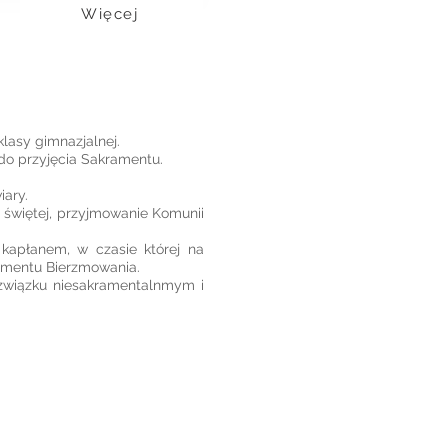
Więcej
lasy gimnazjalnej.
 do przyjęcia Sakramentu.
iary.
 świętej, przyjmowanie Komunii
kapłanem, w czasie której na
ramentu Bierzmowania.
 związku niesakramentalnmym i