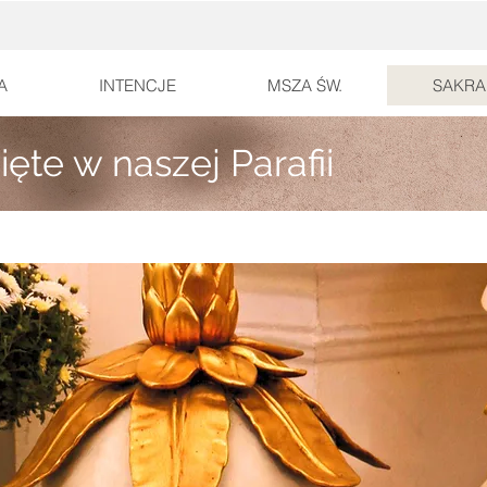
A
INTENCJE
MSZA ŚW.
SAKRA
te w naszej Parafii