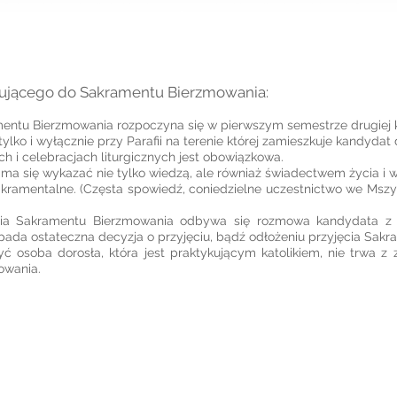
pującego do Sakramentu Bierzmowania:
mentu Bierzmowania rozpoczyna się w pierwszym semestrze drugiej k
lko i wyłącznie przy Parafii na terenie której zamieszkuje kandydat
h i celebracjach liturgicznych jest obowiązkowa.
ma się wykazać nie tylko wiedzą, ale równiaż świadectwem życia i w
akramentalne. (Częsta spowiedź, coniedzielne uczestnictwo we Mszy
cia Sakramentu Bierzmowania odbywa się rozmowa kandydata z 
pada ostateczna decyzja o przyjęciu, bądź odłożeniu przyjęcia Sak
 osoba dorosła, która jest praktykującym katolikiem, nie trwa z
owania.