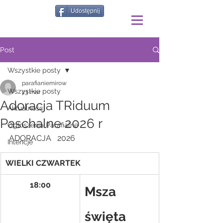
Udostępnij
Post
Wszystkie posty
parafianiemirow
Wszystkie posty
23 mar
Adoracja TRiduum
Aktualności
Paschalne 2026 r
Ogłoszenia Parafialne
ADORACJA   2026
Intencje
WIELKI CZWARTEK
18:00
Msza 
święta