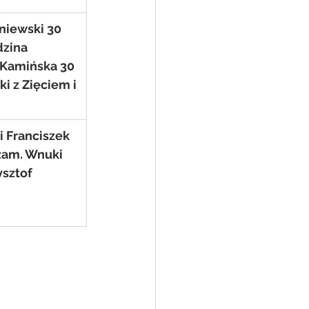
niewski 30 
dzina
 Kamińska 30 
ki z Zięciem i 
 i Franciszek 
zam. Wnuki 
ysztof 