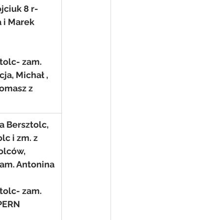
ciuk 8 r- 
 i Marek 
tolc- zam. 
ja, Michał , 
Tomasz z 
a Bersztolc, 
lc i zm. z 
olców, 
am. Antonina 
tolc- zam. 
 PERN