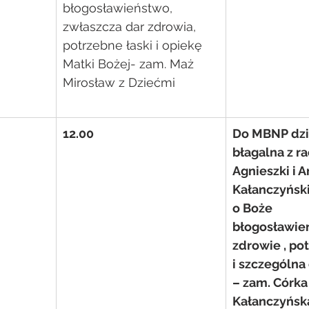
błogosławieństwo, 
zwłaszcza dar zdrowia, 
potrzebne łaski i opiekę 
Matki Bożej- zam. Maż 
Mirosław z Dziećmi
12.00
Do MBNP dzi
błagalna z ra
Agnieszki i A
Kałanczyński
o Boże 
błogosławie
zdrowie , pot
i szczególna
– zam. Córka
Kałanczyńsk