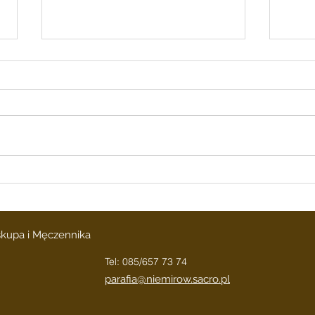
INTENCJE
INT
MSZALNE 03.08.2026 r.–
MSZA
09.08. 2026r.
02.08
INTENCJE MSZALNE
INTENC
03.08.2026 r.– 09.08. 2026r.
r.– 0
PONIEDZIAŁEK 8.00 17.30 18.00
8.00 17.30 18.00 Do MBNP
Za zmarłych z Rodz.
błaga
Głuchowskich i
Moni
Oszczepalińskich- zam. Alina
Warsz
Nowokrzewska + Jan i Helena
Pogr
Hodun- zam.
iskupa i Męczennika
Tel: 085/657 73 74
parafia@niemirow.sacro.pl