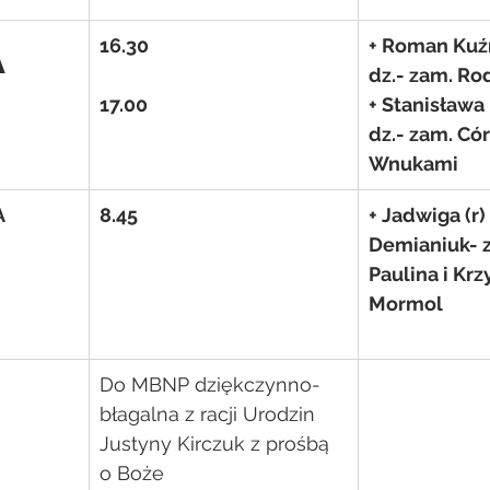
A
16.30
+ Roman Kuź
dz.- zam. Ro
17.00
+ Stanisława
dz.- zam. Cór
Wnukami
A
8.45
+ Jadwiga (r)
Demianiuk- 
Paulina i Krz
Mormol
Do MBNP dziękczynno-
błagalna z racji Urodzin 
Justyny Kirczuk z prośbą 
o Boże 