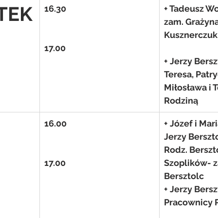
TEK
16.30
+ Tadeusz Woj
zam. Grażyna
Kusznerczuk
17.00
+ Jerzy Bersz
Teresa, Patryc
Miłosława i 
Rodziną
16.00
+ Józef i Mari
Jerzy Berszto
Rodz. Berszt
17.00
Szoplików- z
Bersztolc
+ Jerzy Bersz
Pracownicy