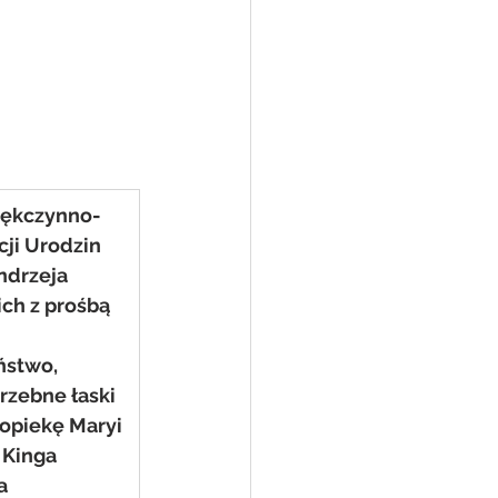
ękczynno- 
cji Urodzin 
ndrzeja 
ch z prośbą 
ństwo, 
rzebne łaski 
 opiekę Maryi 
 Kinga 
a