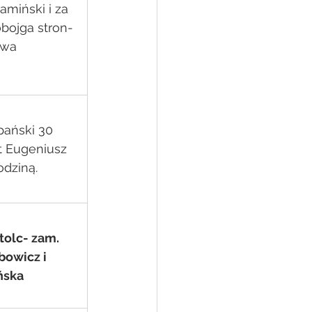
amiński i za 
bojga stron- 
awa 
ański 30 
t Eugeniusz 
odziną.
tolc- zam. 
bowicz i 
ńska