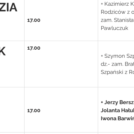
ZIA
+ Kazimierz K
Rodziców z o
17.00
zam. Stanisł
Pawluczuk
K
17.00
+ Szymon Szp
dz.- zam. Bra
Szpański z R
+ Jerzy Bersz
17.00
Jolanta Hału
Iwona Barwi