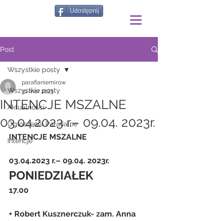
Udostępnij
Post
Wszystkie posty
parafianiemirow
Wszystkie posty
31 mar 2023
INTENCJE MSZALNE
Aktualności
03.04.2023 r.– 09.04. 2023r.
Ogłoszenia Parafialne
INTENCJE MSZALNE
Intencje
03.04.2023 r.– 09.04. 2023r.
PONIEDZIAŁEK 
17.00
+ Robert Kusznerczuk- zam. Anna 