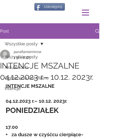
Udostępnij
Post
Wszystkie posty
parafianiemirow
Wszystkie posty
1 gru 2023
INTENCJE MSZALNE
Aktualności
04.12.2023 r.– 10.12. 2023r.
Ogłoszenia Parafialne
INTENCJE MSZALNE
Intencje
04.12.2023 r.– 10.12. 2023r.
PONIEDZIAŁEK
17.00
+   za dusze w czyśćcu cierpiące- 