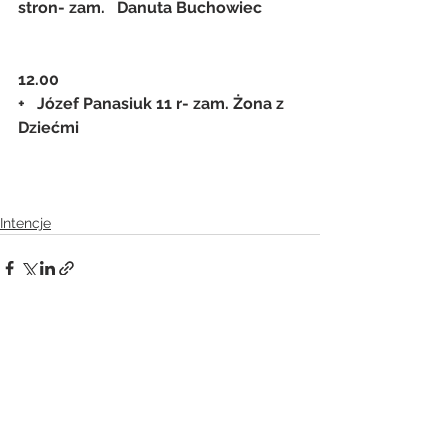
stron- zam.   Danuta Buchowiec
12.00
+   Józef Panasiuk 11 r- zam. Żona z 
Dziećmi
Intencje
Zobacz wszystkie
Ostatnie posty