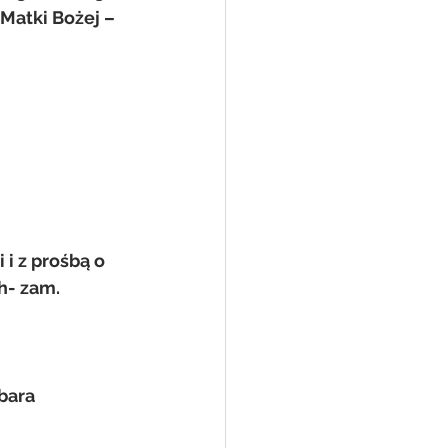
Matki Bożej – 
 z prośbą o   
- zam. 
rbara