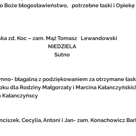
 Boże błogosławieństwo,   potrzebne łaski i Opiekę 
ka zd. Koc – zam. Mąż Tomasz   Lewandowski
NIEDZIELA
Sutno
nno- błagalna z podziękowaniem za otrzymane łaski i
u dla Rodziny Małgorzaty i Marcina Kałanczyńskich
n Kałanczyńscy
Franciszek, Cecylia, Antoni i Jan- zam. Konachowicz Ba