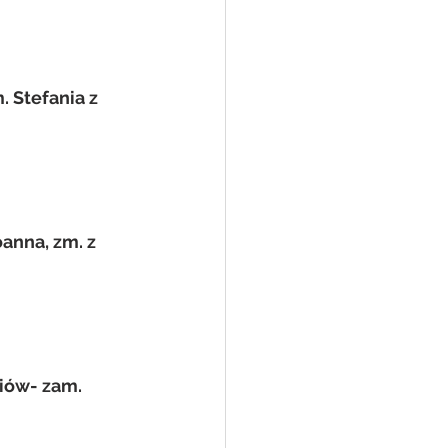
. Stefania z 
oanna, zm. z 
ziów- zam. 