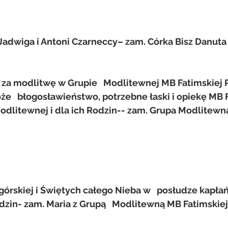
) Jadwiga i Antoni Czarneccy– zam. Córka Bisz Danuta
a modlitwę w Grupie   Modlitewnej MB Fatimskiej Pa
oże   błogosławieństwo, potrzebne łaski i opiekę MB F
odlitewnej i dla ich Rodzin-- zam. Grupa Modlitewn
rskiej i Świętych całego Nieba w   posłudze kapłańs
odzin- zam. Maria z Grupą   Modlitewną MB Fatimskiej 