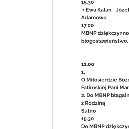
15.30
 + Ewa Kałan,   Jó
Adamowo
17.00
MBNP dziękczynno- b
błogosławieństwo, p
12.00
1.
O Miłosierdzie Boż
Fatimskiej Pani Mar
2. Do MBNP błagaln
z Rodziną
Sutno
15.30
Do MBNP dziękczynn