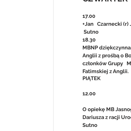
17.00
+Jan   Czarnecki (r
 Sutno
18.30
MBNP dziękczynna z
Anglii z prośbą o B
członków Grupy   M
Fatimskiej z Anglii.
PIĄTEK
12.00
O opiekę MB Jasnogó
Dariusza z racji Ur
Sutno