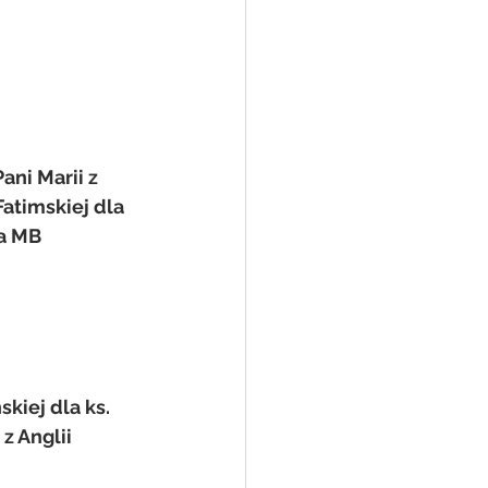
 
ni Marii z 
atimskiej dla 
a MB 
kiej dla ks. 
z Anglii