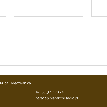
INTENCJE
INT
MSZALNE 03.08.2026 r.–
MSZA
09.08. 2026r.
02.08
INTENCJE MSZALNE
INTENC
03.08.2026 r.– 09.08. 2026r.
r.– 0
PONIEDZIAŁEK 8.00 17.30 18.00
8.00 17.30 18.00 Do MBNP
Za zmarłych z Rodz.
błaga
Głuchowskich i
Moni
Oszczepalińskich- zam. Alina
Warsz
Nowokrzewska + Jan i Helena
Pogr
Hodun- zam.
iskupa i Męczennika
Tel: 085/657 73 74
parafia@niemirow.sacro.pl