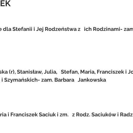
EK  
 dla Stefanii i Jej Rodzeństwa z   ich Rodzinami- zam
ka (r), Stanisław, Julia,   Stefan, Maria, Franciszek i J
 i Szymańskich- zam. Barbara   Jankowska
ria i Franciszek Saciuk i zm.   z Rodz. Saciuków i Rad