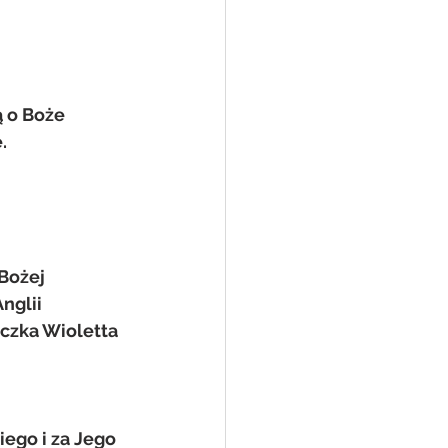
 o Boże 
.
Bożej 
nglii
czka Wioletta 
ego i za Jego 