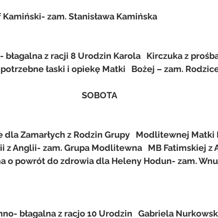
zef Kamiński- zam. Stanisława Kamińska 
łagalna z racji 8 Urodzin Karola   Kirczuka z prośbą
otrzebne łaski i opiekę Matki   Bożej – zam. Rodzice
SOBOTA
e dla Zamarłych z Rodzin Grupy   Modlitewnej Matki 
ii z Anglii- zam. Grupa Modlitewna   MB Fatimskiej z A
a o powrót do zdrowia dla Heleny Hodun- zam. Wnu
o- błagalna z racjo 10 Urodzin   Gabriela Nurkowski