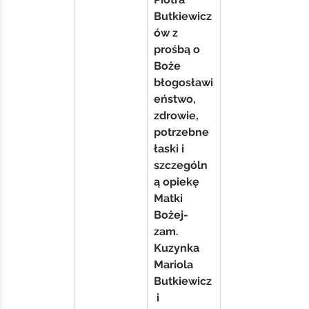
Butkiewicz
ów z 
prośbą o 
Boże 
błogosławi
eństwo, 
zdrowie, 
potrzebne 
łaski i 
szczególn
ą opiekę 
Matki 
Bożej- 
zam. 
Kuzynka 
Mariola 
Butkiewicz
 i 