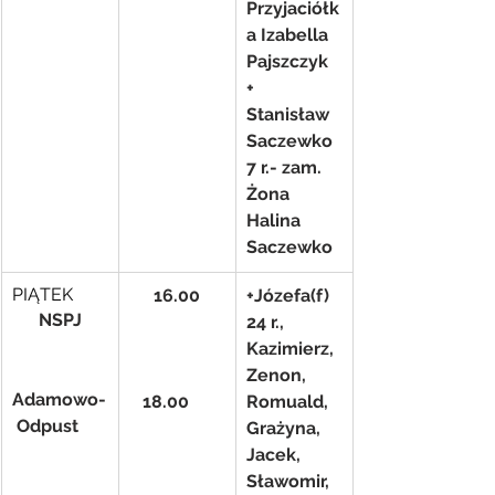
Przyjaciółk
a Izabella 
Pajszczyk
+ 
Stanisław 
Saczewko 
7 r.- zam. 
Żona 
Halina 
Saczewko
PIĄTEK
16.00
+Józefa(f) 
NSPJ
24 r., 
Kazimierz, 
Zenon, 
Adamowo-
   18.00
Romuald, 
 Odpust
Grażyna, 
Jacek, 
Sławomir, 