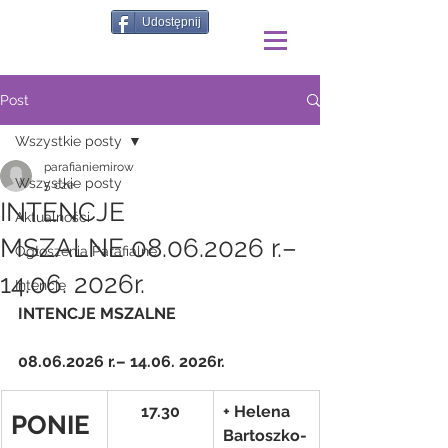
Udostępnij
Post
Wszystkie posty
parafianiemirow
Wszystkie posty
5 cze
INTENCJE
Aktualności
MSZALNE 08.06.2026 r.–
Ogłoszenia Parafialne
14.06. 2026r.
Intencje
INTENCJE MSZALNE
08.06.2026 r.– 14.06. 2026r.
17.30
+ Helena 
PONIE
Bartoszko-