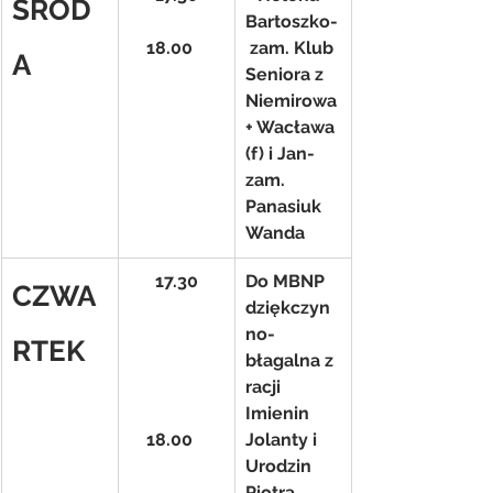
ŚROD
Bartoszko-
    18.00
 zam. Klub 
A
Seniora z 
Niemirowa
+ Wacława 
(f) i Jan- 
zam. 
Panasiuk 
Wanda
17.30
Do MBNP 
CZWA
dziękczyn
no- 
RTEK
błagalna z 
racji 
Imienin 
    18.00
Jolanty i 
Urodzin 
Piotra 