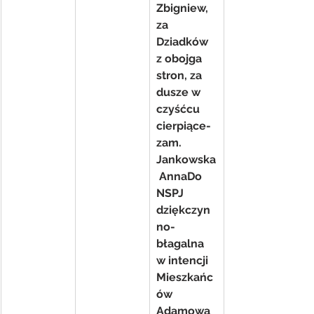
Zbigniew, 
za 
Dziadków  
z obojga 
stron, za 
dusze w 
czyśćcu 
cierpiące- 
zam. 
Jankowska
 AnnaDo 
NSPJ 
dziękczyn
no- 
błagalna 
w intencji 
Mieszkańc
ów 
Adamowa 