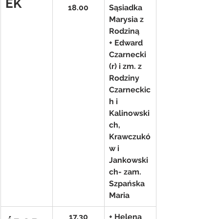
EK
18.00
Sąsiadka 
Marysia z 
Rodziną
+ Edward 
Czarnecki 
(r) i zm. z 
Rodziny 
Czarneckic
h i 
Kalinowski
ch, 
Krawczukó
w i 
Jankowski
ch- zam. 
Szpańska 
Maria
17.30
+ Helena 