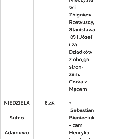
w i 
Zbigniew 
Rzewuscy, 
Stanisława
 (f) i Józef 
i za 
Dziadków 
z obojga 
stron- 
zam. 
Córka z 
Mężem
NIEDZIELA
8.45
+ 
 Sebastian 
Sutno
Bieniediuk
- zam. 
Adamowo
Henryka 