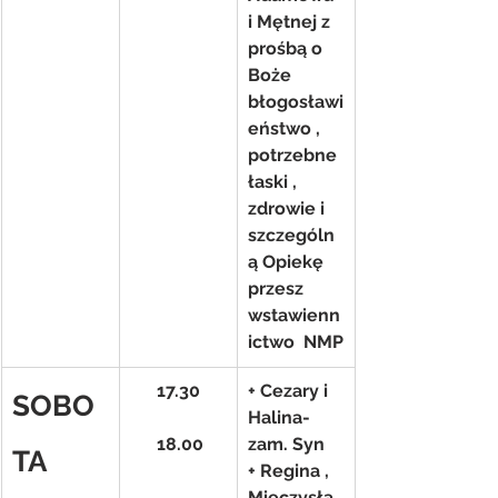
i Mętnej z 
prośbą o 
Boże 
błogosławi
eństwo , 
potrzebne 
łaski , 
zdrowie i 
szczególn
ą Opiekę 
przesz 
wstawienn
ictwo  NMP
17.30
+ Cezary i 
SOBO
Halina- 
      18.00
zam. Syn
TA
+ Regina , 
Mieczysła