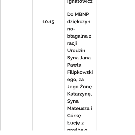
Ignatowicz
Do MBNP 
10.15
dziękczyn
no-
błagalna z 
racji 
Urodzin 
Syna Jana 
Pawła 
Filipkowski
ego, za 
Jego Żonę 
Katarzynę, 
Syna 
Mateusza i 
Córkę 
Łucję z 
prośbą o 