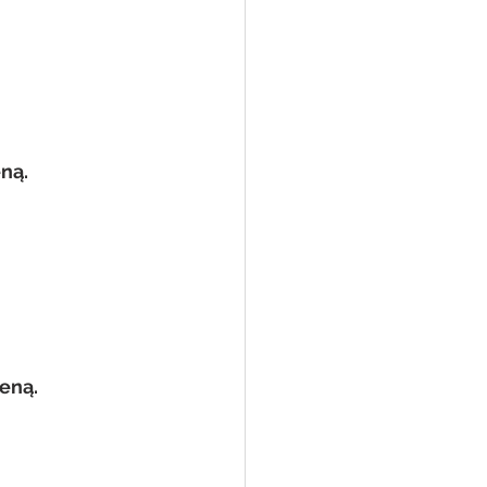
ną.
eną.