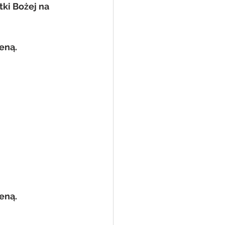
i Bożej na   
eną.
eną.