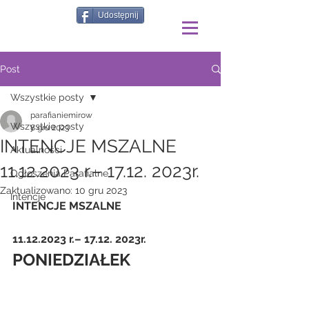
Udostępnij
Post
Wszystkie posty
parafianiemirow
Wszystkie posty
8 gru 2023
INTENCJE MSZALNE
Aktualności
11.12.2023 r.– 17.12. 2023r.
Ogłoszenia Parafialne
Zaktualizowano:
10 gru 2023
Intencje
INTENCJE MSZALNE
11.12.2023 r.– 17.12. 2023r.
PONIEDZIAŁEK