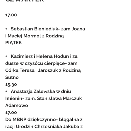
17.00
+   Sebastian Bieniediuk- zam Joana 
i Maciej Mormol z Rodziną
PIĄTEK
+   Kazimierz i Helena Hodun i za 
dusze w czyśćcu cierpiące- zam. 
Córka Teresa   Jaroszuk z Rodziną
Sutno
15.30
+   Anastazja Zalewska w dniu 
Imienin- zam. Stanisława Marczuk
Adamowo
17.00
Do MBNP dziękczynno- błągalna z 
racji Urodzin Chrześniaka Jakuba z 