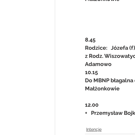
8.45
Rodzice:   Józefa (f
z Rodz. Wiszowatych
Adamowo
10.15
Do MBNP błagalna o 
Małżonkowie
12.00
+   Przemysław Bojk
Intencje