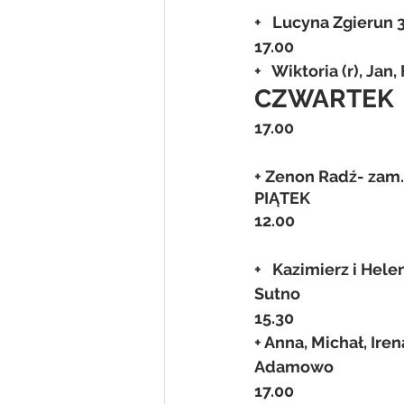
+   Lucyna Zgierun
17.00
+   Wiktoria (r), Ja
CZWARTEK
17.00
+ Zenon Radź- zam.
PIĄTEK
12.00
+   Kazimierz i Hel
Sutno
15.30
+ Anna, Michał, Ire
Adamowo
17.00