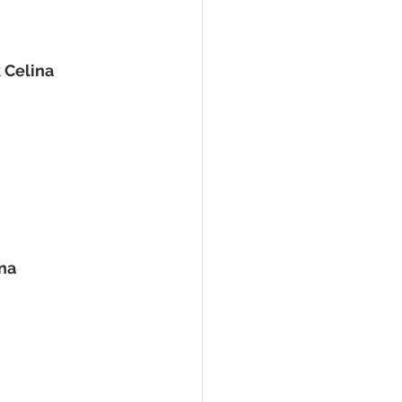
k Celina
ina