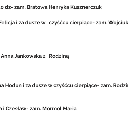
 30 dz- zam. Bratowa Henryka Kusznerczuk
n, Felicja i za dusze w   czyśćcu cierpiące- zam. Wojciu
 Anna Jankowska z   Rodziną
ena Hodun i za dusze w czyśćcu cierpiące- zam. Rodz
na i Czesław- zam. Mormol Maria