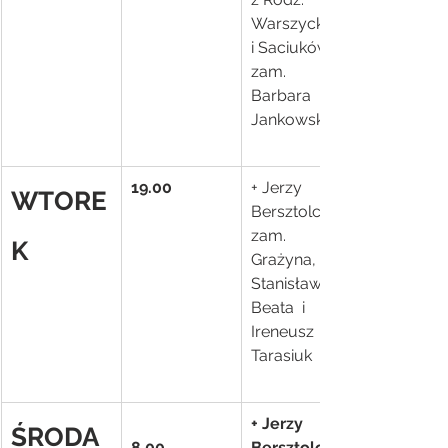
Warszyckich 
i Saciuków- 
zam. 
Barbara 
Jankowska
19.00
+ Jerzy 
WTORE
Bersztolc- 
zam. 
K
Grażyna, 
Stanisław, 
Beata  i 
Ireneusz 
Tarasiuk
+ Jerzy 
ŚRODA
8.00
Bersztolc- 