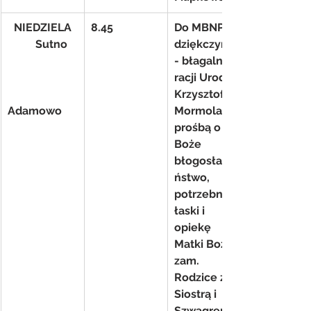
NIEDZIELA
8.45
Do MBNP 
          Sutno
dziękczynno
- błagalna z 
racji Urodzin 
Krzysztofa 
Adamowo
Mormola z 
prośbą o 
Boże 
błogosławie
ństwo, 
potrzebne 
łaski i 
opiekę 
Matki Bożej- 
zam. 
Rodzice z 
Siostrą i 
Szwagrem