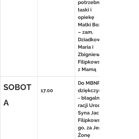
potrzebne 
łaski i 
opiekę 
Matki Bożej 
– zam. 
Dziadkowie 
Maria i 
Zbigniew 
Filipkowscy 
z Mamą
Do MBNP 
SOBOT
17.00
dziękczynno
- błagalna z 
A
racji Urodzin 
Syna Jacka 
Filipkowskie
go, za Jego 
Żonę 