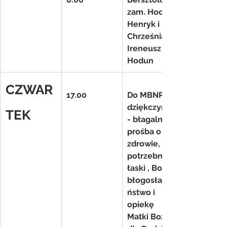
zam. Hodun 
Henryk i 
Chrześniak 
Ireneusz 
Hodun
CZWAR
17.00
Do MBNP 
dziękczynno
TEK
- błagalna z 
prośba o 
zdrowie, 
potrzebne 
łaski , Boże 
błogosławie
ństwo i 
opiekę 
Matki Bożej 