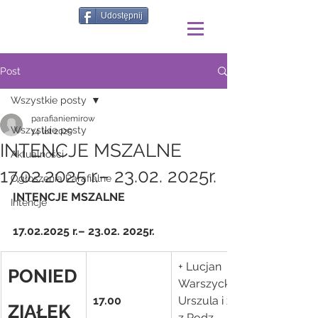
Udostępnij
Post
Wszystkie posty
parafianiemirow
Wszystkie posty
14 lut 2025
INTENCJE MSZALNE
Aktualności
17.02.2025 r.– 23.02. 2025r.
Ogłoszenia Parafialne
INTENCJE MSZALNE
Intencje
17.02.2025 r.– 23.02. 2025r.
+ Lucjan 
PONIED
Warszycki, 
17.00
Urszula i zm. 
ZIAŁEK
z Rodz. 