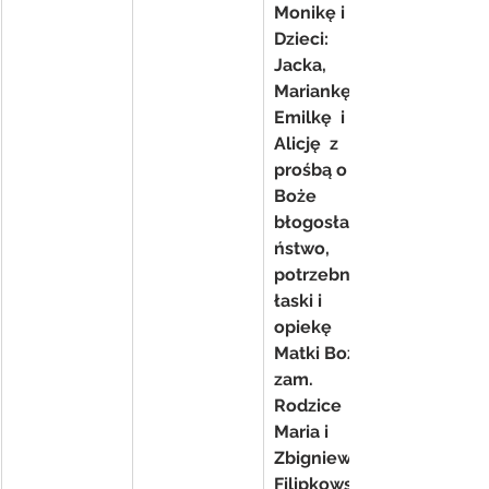
Monikę i 
Dzieci: 
Jacka, 
Mariankę, 
Emilkę  i 
Alicję  z  
prośbą o 
Boże 
błogosławie
ństwo, 
potrzebne 
łaski i 
opiekę 
Matki Bożej- 
zam. 
Rodzice 
Maria i 
Zbigniew 
Filipkowscy