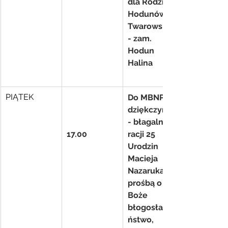
dla Rodzin: 
Hodunów i 
Twarowskich
- zam. 
Hodun 
Halina
PIĄTEK
Do MBNP 
dziękczynno
- błagalna z 
17.00
racji 25 
Urodzin 
Macieja 
Nazaruka z 
prośbą o 
Boże 
błogosławie
ństwo, 