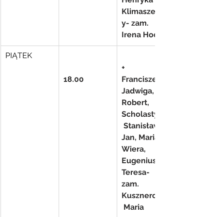
Klimaszewsc
y- zam. 
Irena Hodun
PIĄTEK
+ 
18.00
Franciszek, 
Jadwiga, 
Robert, 
Scholastyka,
 Stanisław, 
Jan, Maria, 
Wiera, 
Eugeniusz, 
Teresa- 
zam. 
Kusznerczuk
 Maria