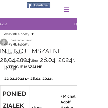
Udostępnij
Post
Wszystkie posty
parafianiemirow
Wszystkie posty
19 kwi 2024
INTENCJE MSZALNE
Aktualności
22.04.2024 r.– 28.04. 2024r.
Ogłoszenia Parafialne
INTENCJE MSZALNE
Intencje
22.04.2024 r.– 28.04. 2024r.
PONIED
+ Michalina i 
Adolf 
ZIAŁEK
18.00
Hodun- 