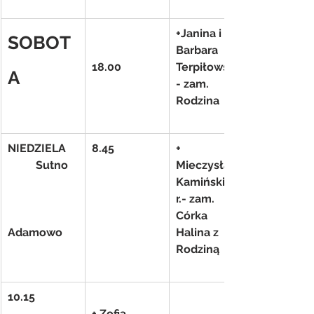
+Janina i 
SOBOT
Barbara 
18.00
Terpiłowskie
A
- zam. 
Rodzina
NIEDZIELA
8.45
+ 
          Sutno
Mieczysław 
Kamiński 13 
r.- zam. 
Córka 
Adamowo
Halina z 
Rodziną
10.15
+ Zofia, 