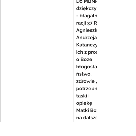
Do MBNP 
dziękczynno
- błagalna z 
racji 37 RSM 
Agnieszki i 
Andrzeja 
Kałanczyńsk
ich z prośbą 
o Boże 
błogosławie
ństwo, 
zdrowie , 
potrzebne 
łaski i 
opiekę 
Matki Bożej 
na dalsze 
lata pożycia 
małżeńskieg