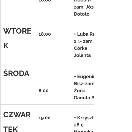
zam. Józef 
Dołoto
WTORE
18.00
+ Luba Radź 
1 r.- zam. 
K
Córka 
Jolanta
ŚRODA
+ Eugeniusz 
Bisz-zam. 
8.00
Żona 
Danuta Bisz
CZWAR
19.00
+ Krzysztof 
26 r, 
TEK
Henryka 