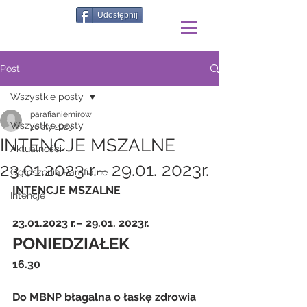
Udostępnij
Post
Wszystkie posty
parafianiemirow
Wszystkie posty
20 sty 2023
INTENCJE MSZALNE
Aktualności
23.01.2023 r.– 29.01. 2023r.
Ogłoszenia Parafialne
INTENCJE MSZALNE
Intencje
23.01.2023 r.– 29.01. 2023r.
PONIEDZIAŁEK
16.30
Do MBNP błagalna o łaskę zdrowia 