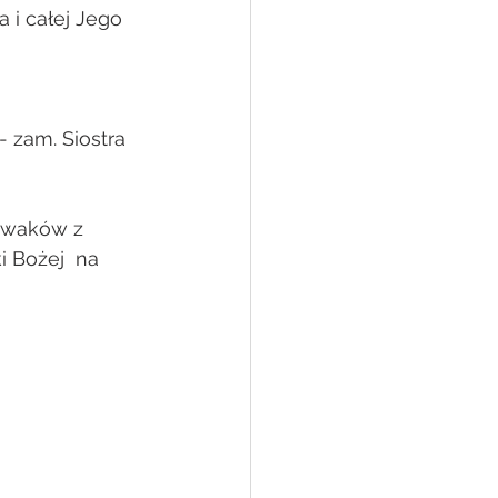
 i całej Jego 
 zam. Siostra 
owaków z 
 Bożej  na 