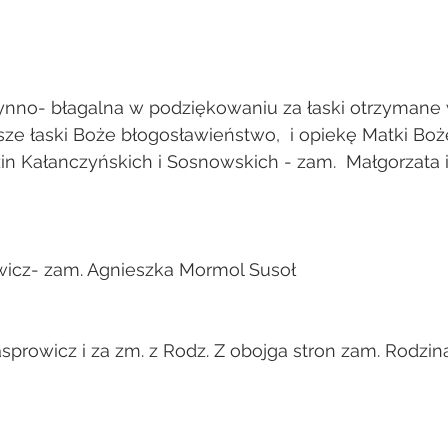
nno- błagalna w podziękowaniu za łaski otrzymane 
lsze łaski Boże błogosławieństwo,  i opiekę Matki B
in Kałanczyńskich i Sosnowskich - zam.  Małgorzata i
wicz- zam. Agnieszka Mormol Susoł
                                                     
asprowicz i za zm. z Rodz. Z obojga stron zam. Rodzin