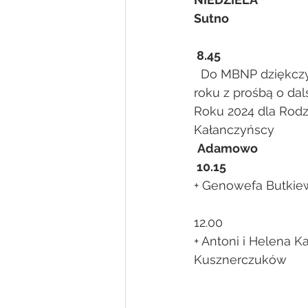
Sutno
 8.45
  Do MBNP dziękczy
roku z prośbą o da
Roku 2024 dla Rodz
Kałanczyńscy
Adamowo
 10.15 
+ Genowefa Butkie
12.00                          
+ Antoni i Helena K
Kusznerczuków