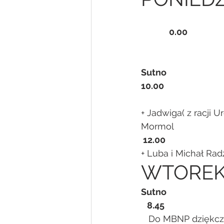
    0.00
                             
Sutno
10.00
+ Jadwiga( z racji 
Mormol
 12.00
+ Luba i Michał Rad
WTORE
Sutno
   8.45
   Do MBNP dziękcz