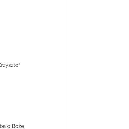
Krzysztof 
śba o Boże 