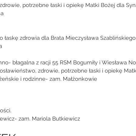
drowie, potrzebne łaski i opiekę Matki Bożej dla Syna
ma
 łaskę zdrowia dla Brata Mieczysława Szablińskiego-
a
no- błagalna z racji 55 RSM Bogumiły i Wiesława N
sławieństwo, zdrowie, potrzebne łaski i opiekę Matki
żeńskie i rodzinne- zam. Małżonkowie
ości.
iewicz- zam. Mariola Butkiewicz