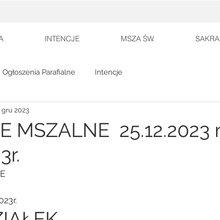
A
INTENCJE
MSZA ŚW.
SAKRA
Ogłoszenia Parafialne
Intencje
 gru 2023
E MSZALNE 25.12.2023 r
3r.
E
023r.
IAŁEK