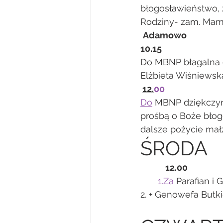
błogosławieństwo, z
Rodziny- zam. Ma
Adamowo
10.15
Do MBNP błagalna o
Elżbieta Wiśniewsk
12.
00
Do
 MBNP dziękczyn
prośbą o Boże błogo
dalsze pożycie mał
ŚRODA
12.00
1.Za
 Parafian i G
2. + Genowefa Butk