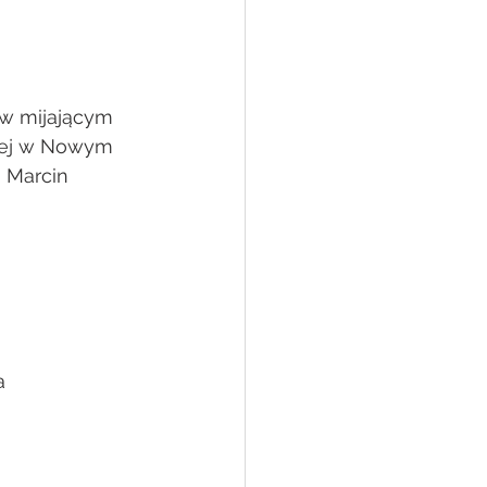
w mijającym 
ożej w Nowym 
 Marcin 
a 