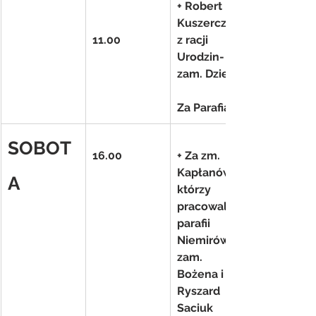
+ Robert 
Kuszerczuk 
11.00
z racji 
Urodzin- 
zam. Dzieci
Za Parafian
SOBOT
16.00
+ Za zm. 
Kapłanów 
A
którzy 
pracowali w 
parafii 
Niemirów-
zam. 
Bożena i 
Ryszard 
Saciuk