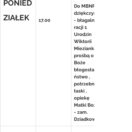
PONIED
Do MBNP 
dziękczynno
ZIAŁEK
17.00
- błagalna z 
racji 1 
Urodzin 
Wiktorii 
Miezianko z 
prośbą o 
Boże 
błogosławie
ństwo , 
potrzebne 
łaski , 
opiekę 
Matki Bożej 
- zam. 
Dziadkowie