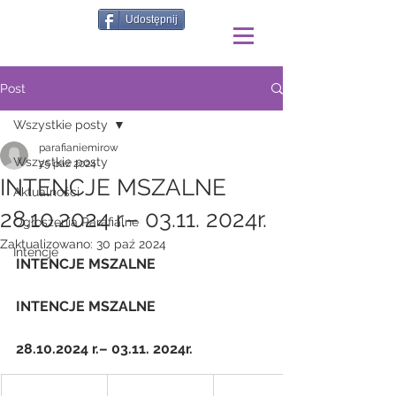
Udostępnij
Post
Wszystkie posty
parafianiemirow
Wszystkie posty
25 paź 2024
INTENCJE MSZALNE
Aktualności
28.10.2024 r.– 03.11. 2024r.
Ogłoszenia Parafialne
Zaktualizowano:
30 paź 2024
Intencje
INTENCJE MSZALNE
INTENCJE MSZALNE
28.10.2024 r.– 03.11. 2024r.