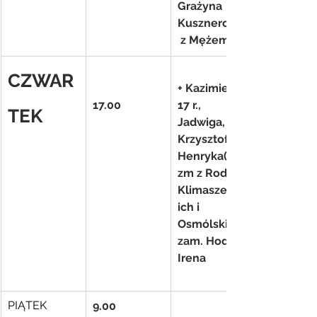
Grażyna 
Kusznerczuk
 z Mężem
CZWAR
+ Kazimierz 
17.00
17 r., 
TEK
Jadwiga, 
Krzysztof, 
Henryka(f) i 
zm z Rodz. 
Klimaszewsk
ich i 
Osmólskich-
zam. Hodun 
Irena
PIĄTEK
9.00