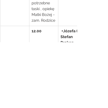
potrzebne 
łaski , opiekę 
Matki Bożej - 
zam. Rodzice
12.00
 +Józefa (f) i 
Stefan 
Prokop- 
zam. Córka 
Bożena z 
Zięciem 
Antonim 
Lewkowicze
m
Intencje