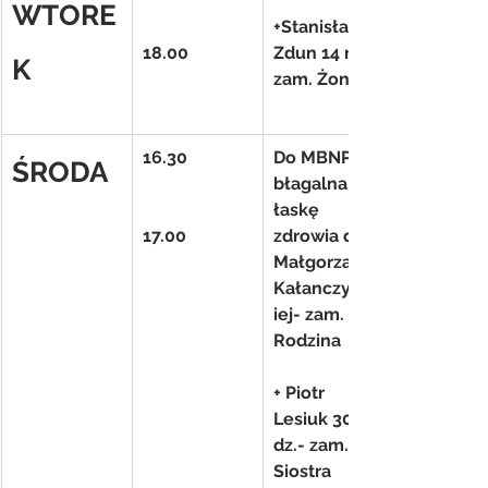
WTORE
+Stanisław 
18.00
Zdun 14 r.- 
K
zam. Żona
16.30
Do MBNP 
ŚRODA
błagalna o 
łaskę 
17.00
zdrowia dla 
Małgorzaty 
Kałanczyńsk
iej- zam. 
Rodzina
+ Piotr 
Lesiuk 30 
dz.- zam. 
Siostra 