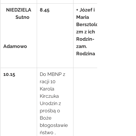
NIEDZIELA
8.45
+ Józef i 
          Sutno
Maria 
Bersztolc i 
zm z ich 
Rodzin- 
Adamowo
zam. 
Rodzina
10.15
Do MBNP z 
racji 10 
Karola 
Kirczuka  
Urodzin z 
prośbą o 
Boże  
błogosławie
ństwo , 