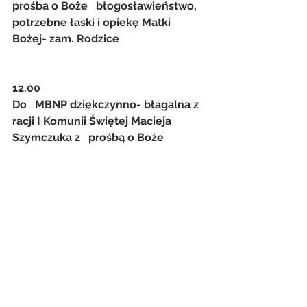
prośba o Boże   błogosławieństwo, 
potrzebne łaski i opiekę Matki 
Bożej- zam. Rodzice
12.00
Do   MBNP dziękczynno- błagalna z 
racji I Komunii Świętej Macieja 
Szymczuka z   prośbą o Boże 
błogosławieństwo, potrzebne łaski i 
opiekę Matki Bożej- zam.   Babcia 
Antonina Szymczuk
Intencje
Zobacz wszystkie
Ostatnie posty