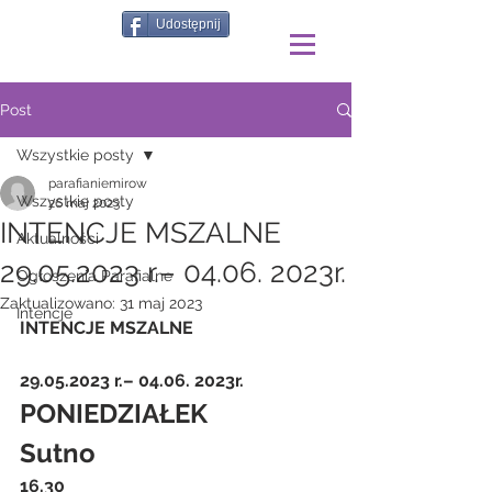
Udostępnij
Post
Wszystkie posty
parafianiemirow
Wszystkie posty
26 maj 2023
INTENCJE MSZALNE
Aktualności
29.05.2023 r.– 04.06. 2023r.
Ogłoszenia Parafialne
Zaktualizowano:
31 maj 2023
Intencje
INTENCJE MSZALNE
29.05.2023 r.– 04.06. 2023r.
PONIEDZIAŁEK
Sutno
16.30