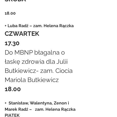
18.00
+ Luba Radź – zam. Helena Rączka
CZWARTEK
17.30
Do MBNP błagalna o 
łaskę zdrowia dla Julii 
Butkiewicz- zam. Ciocia 
Mariola Butkiewicz
18.00
+  Stanisław, Walentyna, Zenon i 
Marek Radź –   zam. Helena Rączka
PIĄTEK