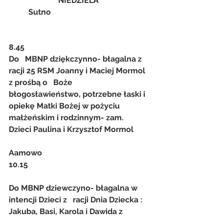
NIEDZIELA
          Sutno
8.45
Do   MBNP dziękczynno- błagalna z 
racji 25 RSM Joanny i Maciej Mormol 
z prośbą o   Boże 
błogosławieństwo, potrzebne łaski i 
opiekę Matki Bożej w pożyciu   
małżeńskim i rodzinnym- zam. 
Dzieci Paulina i Krzysztof Mormol
Aamowo
10.15
Do MBNP dziewczyno- błagalna w 
intencji Dzieci z   racji Dnia Dziecka : 
Jakuba, Basi, Karola i Dawida z 