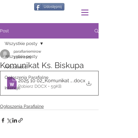
Udostępnij
Post
Wszystkie posty
parafianiemirow
Wszystkie posty
3 paź 2025
Komunikat Ks. Biskupa
Aktualności
Ogłoszenia Parafialne
2025 10 02_Komunikat zapraszający na Diecezlajna 
.docx
Pobierz DOCX • 59KB
Intencje
Ogłoszenia Parafialne