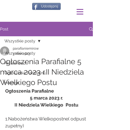
Udostępnij
Post
Wszystkie posty
parafianiemirow
Wszystkie posty
3 mar 2023
Ogłoszenia Parafialne 5
Aktualności
marca 2023 r.II Niedziela
Ogłoszenia Parafialne
Wielkiego Postu
Intencje
Ogłoszenia Parafialne
5 marca 2023 r.
II Niedziela Wielkiego  Postu
1.Nabożeństwa Wielkopostne( odpust 
zupełny)