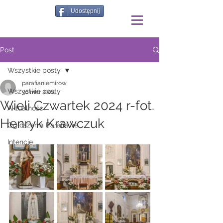
Udostępnij
Post
Wszystkie posty
parafianiemirow
Wszystkie posty
30 mar 2024
Wieli Czwartek 2024 r-fot.
Aktualności
Henryk Krawczuk
Ogłoszenia Parafialne
Intencje