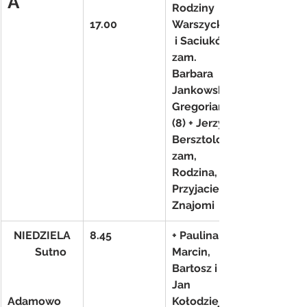
A
Rodziny 
17.00
Warszyckich
 i Saciuków- 
zam. 
Barbara 
Jankowska
Gregorianka 
(8) + Jerzy 
Bersztolc – 
zam, 
Rodzina, 
Przyjaciele i 
Znajomi
NIEDZIELA
8.45
+ Paulina, 
          Sutno
Marcin, 
Bartosz i 
Jan 
Adamowo
Kołodziejczu