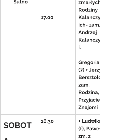
        Sutno
zmarłych z 
Rodziny 
17.00
Kałanczyńsk
ich- zam. 
Andrzej 
Kałanczyńsk
i.
Gregorianka 
(7) + Jerzy 
Bersztolc – 
zam, 
Rodzina, 
Przyjaciele i 
Znajomi
16.30
+ Ludwika 
SOBOT
(f), Paweł,  i 
zm. z 