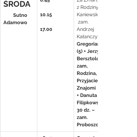
ŚRODA
z Rodziny 
10.15
Kaniewskich-
        Sutno
 zam. 
Adamowo
17.00
Andrzej 
Kałanczyński
Gregorianka 
(5) + Jerzy 
Bersztolc – 
zam, 
Rodzina, 
Przyjaciele i 
Znajomi
+ Danuta 
Filipkowska 
30 dz. – 
zam. 
Proboszcz