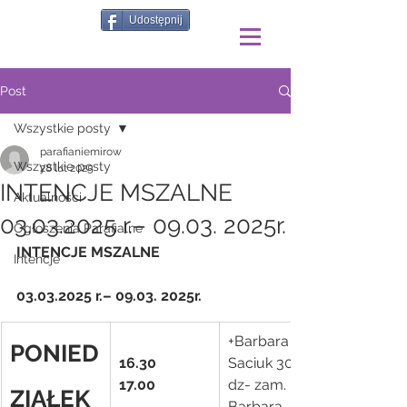
Udostępnij
Post
Wszystkie posty
parafianiemirow
Wszystkie posty
28 lut 2025
INTENCJE MSZALNE
Aktualności
03.03.2025 r.– 09.03. 2025r.
Ogłoszenia Parafialne
INTENCJE MSZALNE
Intencje
03.03.2025 r.– 09.03. 2025r.
+Barbara 
PONIED
16.30
Saciuk 30 
17.00
dz- zam. 
ZIAŁEK
Barbara 