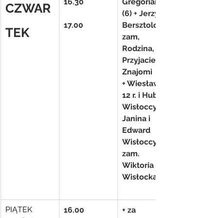
16.30
Gregorianka 
CZWAR
(6) + Jerzy 
17.00
Bersztolc – 
TEK
zam, 
Rodzina, 
Przyjaciele i 
Znajomi
+ Wiesław 
12 r. i Hubert 
Wisłoccy, 
Janina i 
Edward 
Wisłoccy- 
zam. 
Wiktoria 
Wisłocka
PIĄTEK
16.00
+ za 