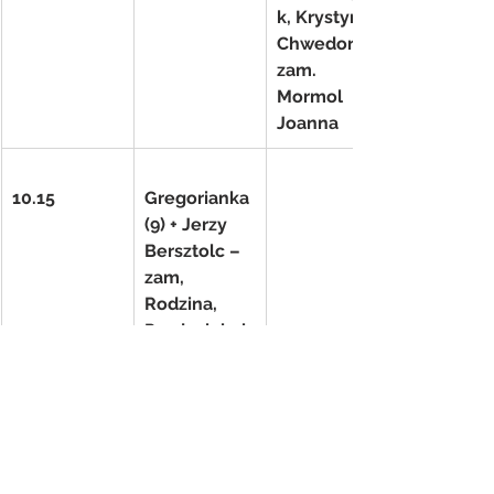
k, Krystyna 
Chwedoruk- 
zam. 
Mormol 
Joanna
10.15
Gregorianka 
(9) + Jerzy 
Bersztolc – 
zam, 
Rodzina, 
Przyjaciele i 
Znajomi
12.00
+ Piotr ( z 
racji 
Urodzin) i 
Eugeniusz 