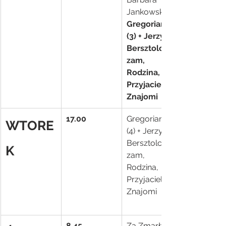
Jankowska
Gregorianka 
(3) + Jerzy 
Bersztolc – 
zam, 
Rodzina, 
Przyjaciele i 
Znajomi
17.00
Gregorianka 
WTORE
(4) + Jerzy 
Bersztolc – 
K
zam, 
Rodzina, 
Przyjaciele i 
Znajomi
8.45
Za Zmarłych 