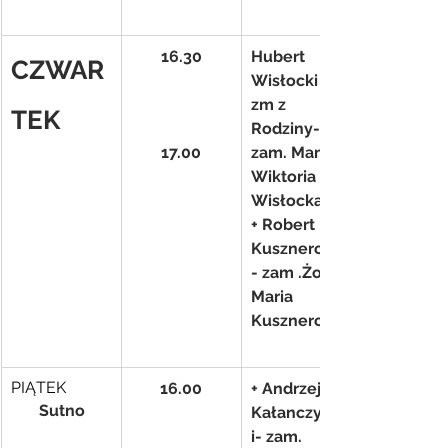
16.30
Hubert 
CZWAR
Wisłocki (r) i 
zm z 
TEK
Rodziny- 
17.00
zam. Mama 
Wiktoria 
Wisłocka
+ Robert 
Kusznerczuk
- zam .Żona 
Maria 
Kusznerczuk
PIĄTEK
16.00
+ Andrzej 
       Sutno
Kałanczyńsk
i- zam. 