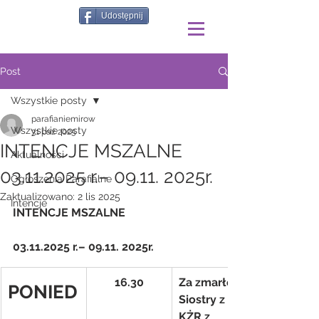
Udostępnij
Post
Wszystkie posty
parafianiemirow
Wszystkie posty
31 paź 2025
INTENCJE MSZALNE
Aktualności
03.11.2025 r.– 09.11. 2025r.
Ogłoszenia Parafialne
Zaktualizowano:
2 lis 2025
Intencje
INTENCJE MSZALNE
03.11.2025 r.– 09.11. 2025r.
16.30
Za zmarłe 
PONIED
Siostry z 
KŻR z 