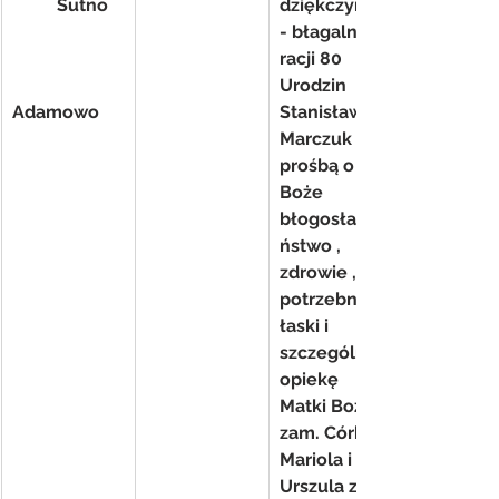
          Sutno
dziękczynno
- błagalna z 
racji 80 
Urodzin 
Adamowo
Stanisławy 
Marczuk z 
prośbą o 
Boże 
błogosławie
ństwo , 
zdrowie , 
potrzebne 
łaski i 
szczególną 
opiekę 
Matki Bożej- 
zam. Córki 
Mariola i 
Urszula z 