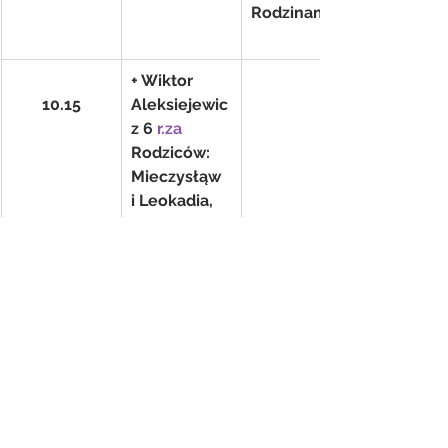
Rodzinami
+ Wiktor 
10.15
Aleksiejewic
z 6 
r.za
Rodziców: 
Mieczysłąw 
i Leokadia, 
Teściowie: 
Stefan i 
Helena, 
Szwagry: 
Zygmunt i 
Stefan, za 
Dziadków- 
zam. 
Aleksiejewic
z Irena