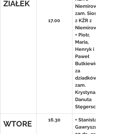
ZIAŁEK
Niemirowa- 
zam. Siostry 
17.00
z KŻR z 
Niemirowa
+ Piotr, 
Maria, 
Henryk i 
Paweł 
Butkiewicz i 
za 
dziadków- 
zam. 
Krystyna i 
Danuta 
Stęgerscy
16.30
+ Stanisław 
WTORE
Gawryszuk 