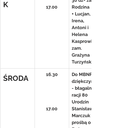
30 dz- zam. 
K
17.00
Rodzina
+ Lucjan, 
Irena, 
Antoni i 
Helena 
Kasprowicz- 
zam. 
Grażyna 
Turzyńska
16.30
Do MBNP 
ŚRODA
dziękczynno
- błagalna z 
racji 80 
Urodzin 
17.00
Stanisławy 
Marczuk z 
prośbą o 