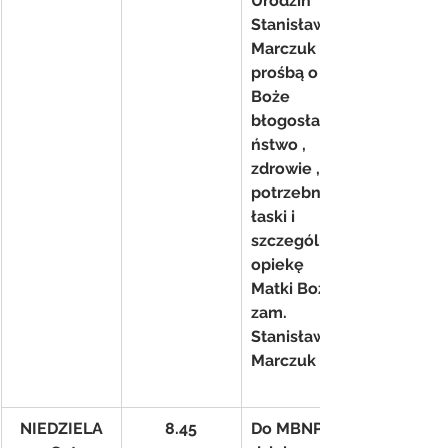
Urodzin 
Stanisławy 
Marczuk z 
prośbą o 
Boże 
błogosławie
ństwo , 
zdrowie , 
potrzebne 
łaski i 
szczególną 
opiekę 
Matki Bożej- 
zam. 
Stanisława 
Marczuk
NIEDZIELA
8.45
Do MBNP 