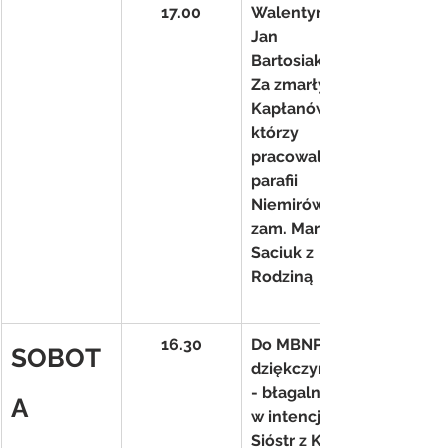
17.00
Walentyna i 
Jan 
Bartosiak
Za zmarłych 
Kapłanów, 
którzy 
pracowali w 
parafii 
Niemirów- 
zam. Marek 
Saciuk z 
Rodziną
16.30
Do MBNP 
SOBOT
dziękczynno
- błagalna  
A
w intencji 
Sióstr z KŻR 