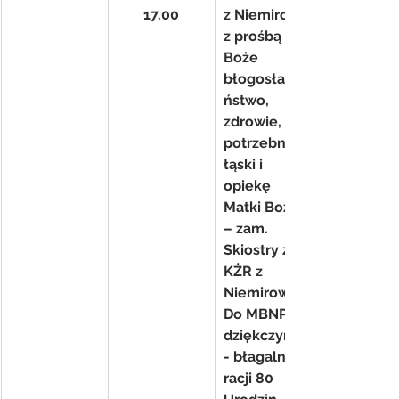
17.00
z Niemirowa 
z prośbą o 
Boże 
błogosławie
ństwo, 
zdrowie, 
potrzebne 
łąski i 
opiekę 
Matki Bożej 
– zam. 
Skiostry z 
KŻR z 
Niemirowa
Do MBNP 
dziękczynno
- błagalna z 
racji 80 