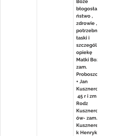
Boże 
błogosławie
ństwo , 
zdrowie , 
potrzebne 
łaski i 
szczególną 
opiekę 
Matki Bożej- 
zam. 
Proboszcz
+ Jan 
Kusznerczuk
 45 r i zm z 
Rodz 
Kusznerczuk
ów- zam. 
Kusznereczu
k Henryka