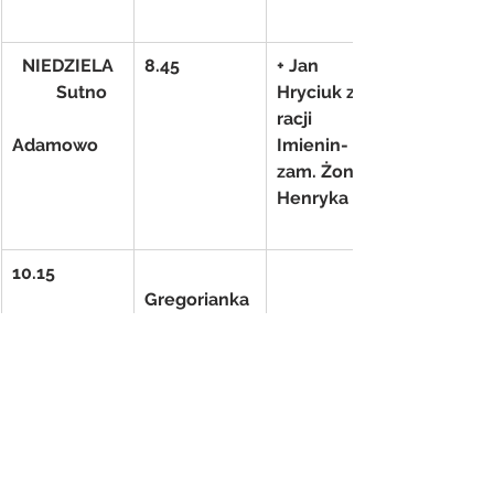
NIEDZIELA
8.45
+ Jan 
          Sutno
Hryciuk z 
racji 
Adamowo
Imienin- 
zam. Żona 
Henryka
10.15
Gregorianka 
(23) 
Eugeniusz 
Bisz- zam. 
Żona 
Danuta Bisz