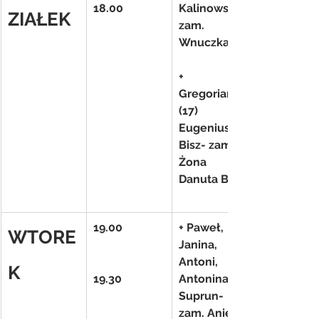
18.00
Kalinowscy- 
ZIAŁEK
zam. 
Wnuczka
+ 
Gregorianka 
(17) 
Eugeniusz 
Bisz- zam. 
Żona 
Danuta Bisz
19.00
+ Paweł, 
WTORE
Janina, 
Antoni, 
K
19.30
Antonina(f) 
Suprun- 
zam. Aniela 