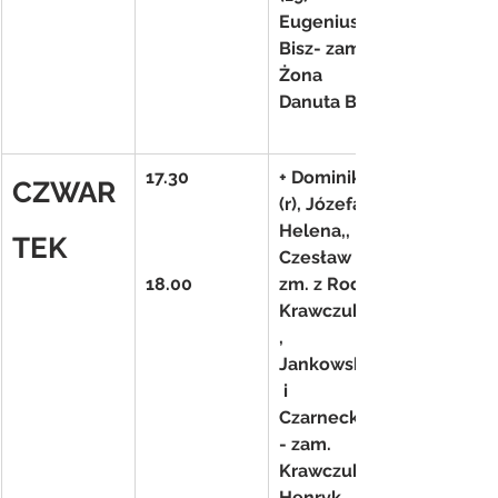
Eugeniusz 
Bisz- zam. 
Żona 
Danuta Bisz
17.30
+ Dominik 
CZWAR
(r), Józefa(f), 
Helena,, 
TEK
Czesław i 
18.00
zm. z Rodz. 
Krawczuków
, 
Jankowskich
 i 
Czarneckich
- zam. 
Krawczuk 
Henryk