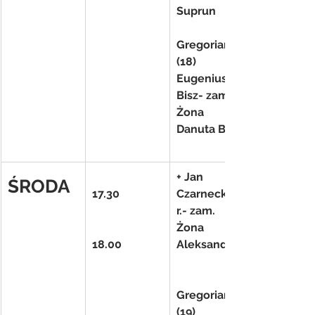
Suprun
Gregorianka 
(18) 
Eugeniusz 
Bisz- zam. 
Żona 
Danuta Bisz
+ Jan 
ŚRODA
17.30
Czarnecki 2 
r.- zam. 
Żona 
18.00
Aleksandra
Gregorianka 
(19) 