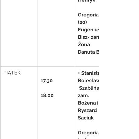
Gregorianka 
(20) 
Eugeniusz 
Bisz- zam. 
Żona 
Danuta Bisz
PIĄTEK
+ Stanisław i 
17.30
Bolesława(f)
 Szablińscy- 
18.00
zam. 
Bożena i 
Ryszard 
Saciuk
Gregorianka 