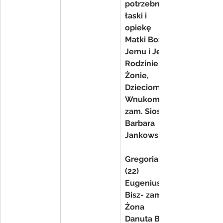
potrzebne 
łaski i 
opiekę 
Matki Bożej 
Jemu i Jego 
Rodzinie, 
Żonie, 
Dzieciom i 
Wnukom- 
zam. Siostra 
Barbara 
Jankowska
Gregorianka 
(22) 
Eugeniusz 
Bisz- zam. 
Żona 
Danuta Bisz