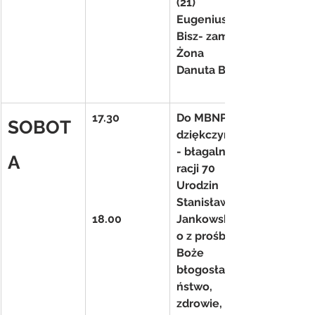
(21) 
Eugeniusz 
Bisz- zam. 
Żona 
Danuta Bisz
17.30
Do MBNP 
SOBOT
dziękczynno
- błagalna z 
A
racji 70 
Urodzin 
Stanisława 
18.00
Jankowskieg
o z prośbą o 
Boże 
błogosławie
ństwo, 
zdrowie, 