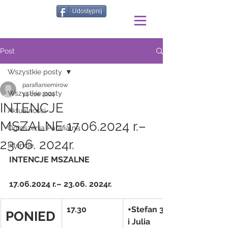
Udostępnij
Post
Wszystkie posty
parafianiemirow
Wszystkie posty
14 cze 2024
INTENCJE
Aktualności
MSZALNE 17.06.2024 r.–
Ogłoszenia Parafialne
23.06. 2024r.
Intencje
INTENCJE MSZALNE
17.06.2024 r.– 23.06. 2024r.
17.30
+Stefan 32 r 
PONIED
i Julia 