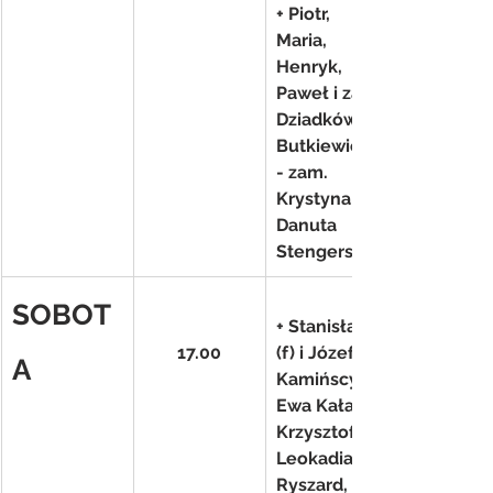
+ Piotr, 
Maria, 
Henryk, 
Paweł i za 
Dziadków 
Butkiewicze
- zam. 
Krystyna i 
Danuta 
Stengerscy
SOBOT
+ Stanisława 
17.00
(f) i Józef 
A
Kamińscy, 
Ewa Kałan, 
Krzysztof, 
Leokadia, 
Ryszard, 