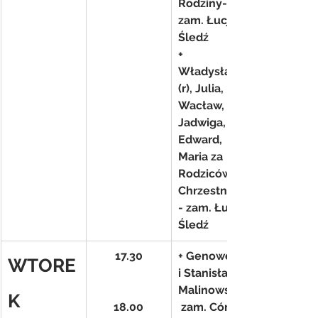
Rodziny- 
zam. Łucja 
Śledź
+ 
Władysław 
(r), Julia, 
Wacław, 
Jadwiga, 
Edward, 
Maria za 
Rodziców 
Chrzestnych
- zam. Łucja 
Śledź
17.30
+ Genowefa 
WTORE
i Stanisław 
Malinowscy-
K
18.00
 zam. Córka 