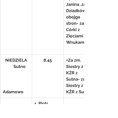
Janina ,za 
Dziadków z 
obojga 
stron- zam. 
Córki z 
Zięciami i 
Wnukami
NIEDZIELA
8.45
+Za zm. 
          Sutno
Siostry z 
KŻR z 
Sutna- zam. 
Siostry z 
Adamowo
KŻR z Sutna
+  Piotr 
10.15
Lesiuk 1 r.- 
zam. 