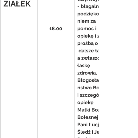
ZIAŁEK
- błagalna 
podziękowa
niem za 
18.00
pomoc i 
opiekę i z 
prośbą o 
 dalsze łaski 
a zwłaszcza 
łaskę  
zdrowia, 
Błogosławie
ństwo Boże 
i szczególną 
opiekę 
Matki Bożej 
Bolesnej dla 
Pani Łucji 
Śledź i Jej 