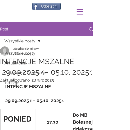
Udostępnij
Post
Wszystkie posty
parafianiemirow
Wszystkie posty
26 wrz 2025
INTENCJE MSZALNE
Aktualności
29.09.2025 r.– 05.10. 2025r.
Ogłoszenia Parafialne
Zaktualizowano:
28 wrz 2025
Intencje
INTENCJE MSZALNE
29.09.2025 r.– 05.10. 2025r.
Do MB 
PONIED
17.30
Bolesnej 
dziękczynno