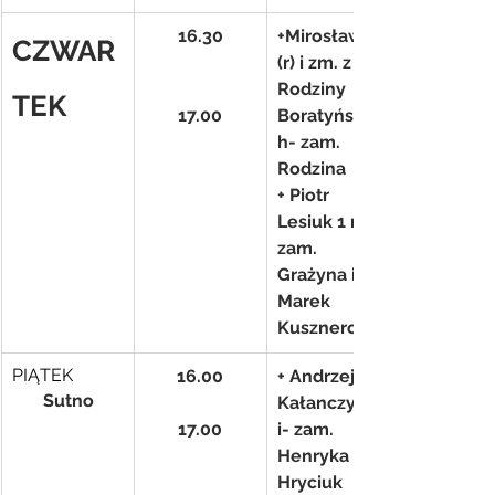
16.30
+Mirosław 
CZWAR
(r) i zm. z 
Rodziny 
TEK
17.00
Boratyńskic
h- zam. 
Rodzina
+ Piotr 
Lesiuk 1 r- 
zam. 
Grażyna i 
Marek 
Kusznerczuk
PIĄTEK
16.00
+ Andrzej 
       Sutno
Kałanczyńsk
17.00
i- zam. 
Henryka 
Hryciuk