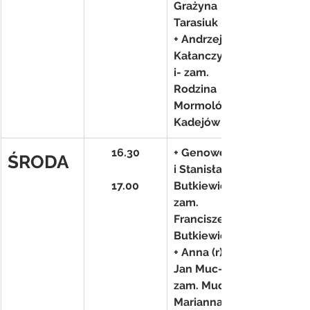
Grażyna 
Tarasiuk
+ Andrzej 
Kałanczyńsk
i- zam. 
Rodzina 
Mormolów i 
Kadejów
16.30
+ Genowefa 
ŚRODA
i Stanisław 
17.00
Butkiewicz- 
zam. 
Franciszek 
Butkiewicz
+ Anna (r) i 
Jan Muc- 
zam. Muc 
Marianna